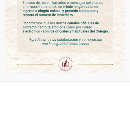
NUEVAS AUTORIDADES DEL CONSEJO
DIRECTIVO
Novedades
By
admin
30 de diciembre de 2022
Ver esta publicación en Instagram Una publicación
compartida de Colegio Escribanos de Neuquén
(@colegioescribanos_nqn) El día 19 de Diciembre del
corriente año, asumieron las nuevas autoridades del
Consejo Directivo del Colegio de Escribanos de la
Provincia del Neuquén para el período 2022/2024,
integrado por: Presidente: Esc. Claudia Silvia Lilián
STERBA Vicepresidente: Esc. Gustavo Luis RUSSO…