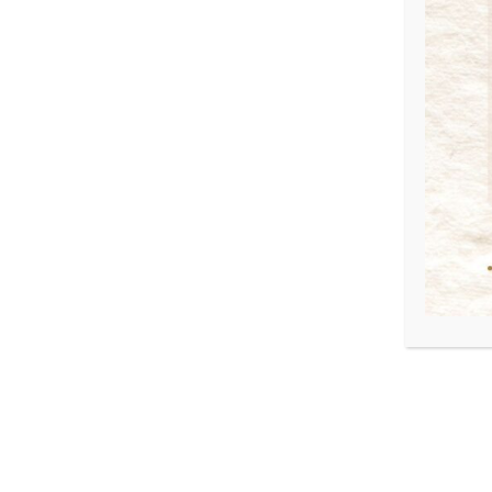
JORNADA DE CAPACITACIÓN
PRESENCIAL – Asesores del CFNA
Novedades
By
admin
17 de octubre de 2025
JORNADA DE CAPACITACIÓN VIRTUAL – Asesores del
CFNA capacitan en las provincias Día: martes 25 de
noviembre del corriente año Horario: de 16:00 a 20:00
horas Disertante: Esc. Javier Moreyra
Tema:
«Cesión de herencia con enfoque sucesorio: Partición
hereditaria y otros»
Modalidad: VIRTUAL
Gratuita (sin costo)
Cupos limitados Exclusivo
para Escribanos…