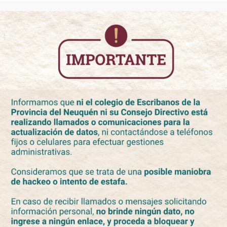
XIII JORNADA FEDERAL DE
ASESORAMIENTO NOTARIAL
COMUNITARIO
Novedades
By
admin
17 de octubre de 2025
El Colegio de Escribanos del Neuquén, se suma una
vez más a la XIII Jornada Federal de Asesoramiento
Notarial Comunitario, iniciativa impulsada por el