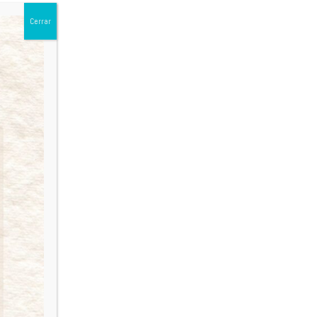
Cerrar
NUEVO SISTEMA DE ACTUACIONES
NOTARIALES DIGITALES
Novedades
By
admin
3 de octubre de 2025
Con gran entusiasmo y orgullo, anunciamos que, a
partir del mes de octubre de 2025, el Colegio de
Escribanos de la Provincia del Neuquén pone a
disposición de sus matriculados el nuevo Sistema de