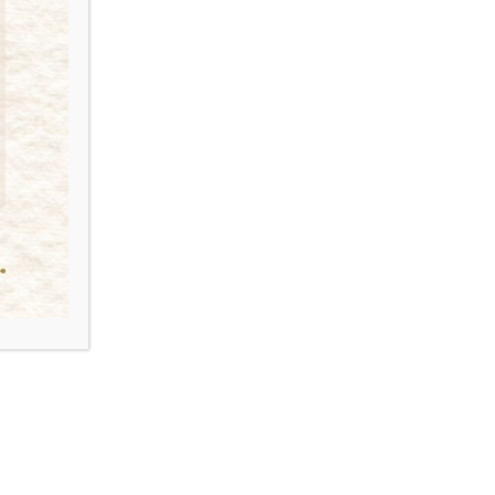
Actuaciones Notariales Digitales. Este desarrollo
constituye un paso fundamental dentro del plan de
modernización integral que nuestra Institución viene
llevando…
2 DE OCTUBRE: DÍA INTERNACIONAL
DEL NOTARIADO
Novedades
By
admin
2 de octubre de 2025