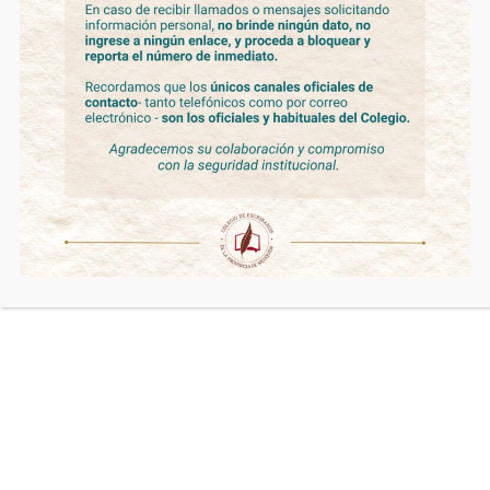
Registro Nº 2 y 3 de Cutral Có
Registro Nº 1 de El Chocón
Registro Nº 1 de Las Coloradas
Registro Nº 1 de Las Lajas
Registro Nº 1 de Picún Leufú
Registro Nº 1 de Piedra del Águila
Registro Nº 2 de Neuquén
Registro Nº 2 y 3 de Rincón de los Sauces
Registro Nº 3 de San Martín de los Andes
Registro Nº 6 de Zapala
El concurso se formalizará de acuerdo con lo dispuesto por la
Ley Orgánica Notarial N° 3264 y normas reglamentarias. El
examen de oposición se llevará a cabo los días 26 y 27 de
junio de 2025.-
La presentación a concurso deberá efectuarse en la sede del