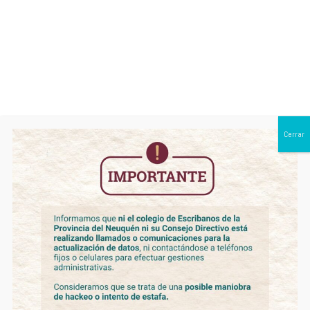
0299 443 1950
CONCURSO DE ANTECEDENTES Y
Cerrar
OPOSICIÓN 2025
Llámase a Concurso de Antecedentes y Oposición a los
Escribanos matriculados, a fin de cubrir cargos de
Titularidades y Adscripciones.
Registro Notariales Vacantes en la Provincia del Neuquén:
Registro Nº 1 de Añelo